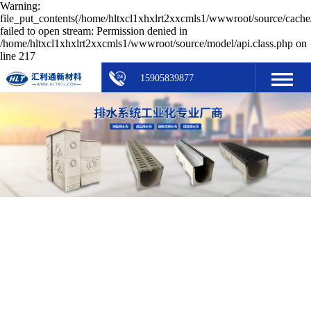
Warning:
file_put_contents(/home/hltxcl1xhxlrt2xxcmls1/wwwroot/source/cache/
failed to open stream: Permission denied in
/home/hltxcl1xhxlrt2xxcmls1/wwwroot/source/model/api.class.php on
line 217
15905839877