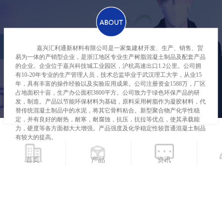
嘉兴汇利通新材料有限公司是一家集建材开发、生产、销售、贸
易为一体的产销型企业，是浙江地区专业生产树脂混凝土制品及配套产品
的企业。
企业位于嘉兴科技城工业园区，沪杭高速出口
1.2公里。公司拥
有10-20年专业的生产管理人员，技术总监毕业于武汉理工大学，从业15
年，具有丰富的操作经验以及实验应用成果。公司注册资金1588万，厂区
占地面积十亩，生产办公面积3800平方。公司致力于绿色环保产品的研
发，制造。产品以节能环保材料为基础，原料采用树脂作为凝胶材料，代
替传统混凝土制品中的水泥，将其它骨料粘合。新型聚合物产化学性稳
定，并有良好的耐热，耐寒，耐腐蚀，抗
压，抗拉
等优点，使其承载能
力，硬度等各方面都大大增强。
产品强
度及化学稳定性较普通混凝土制品
有较大的提高。
公司主营
树脂混凝土
线性排水沟，
高速桥梁排水沟
，海绵城市一
体化排水沟，
树脂混凝土检查井、雨水口及
配套产品。目前公司产品远销
首页
产品
资讯
全国各地，广泛运用于市政道路建设工程中的雨污水排放、大型市政公共
广场建设工程雨水收集排放、
高速、机场
建设工程雨水收集排放、城市轨
道交通建设工程中的雨水收集排放、化工厂区建设工程的雨污水收集排放
建设工程项目中。