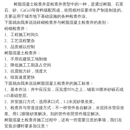
树脂混凝土检查井是检查井类型中的一种，是通过树脂、石英
石、砂、CaCo3等骨料级配而成，依照相对应要求生产制造制造的。
主要运用于城市地下基础设施的各种检查作业。
下面就由我来说说砖砌检查井与
树脂
混凝土检查井的差别：
砖砌检查井：
1、工程施工时间久
2、工艺流程繁杂
3、品质难以控制
树脂混凝土检查井：
1、不用在建筑工地制做
2、降低施工工期及占空间
3、抗震能力好，强度大
4、组装速度更快
下面就由我来说说树脂混凝土检查井的施工标准：
1、基本作法：井中应压实，压实度95%之上，铺装10厘米砂砾石或
c15基础垫层。
2、井室接口方式：选用承口式，1:2水泥砂浆坐浆。
3、检查井与管道连接方式：不一样管件各自解决，水泥排水管应坐
浆。用1:2膨胀砂浆解决。别的管件依照管件规定解决。
树脂混凝土检查井施工过程中，还有一些需要注意的事项，我们在
安装步骤时要多加注意！