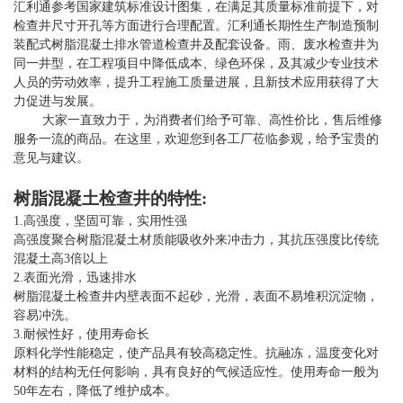
汇利通参考国家建筑标准设计图集，在满足其质量标准前提下，对
检查井尺寸开孔等方面进行合理配置。汇利通长期性生产制造预制
装配式树脂混凝土排水管道检查井及配套设备
。
雨、废水检查井为
同一井型，在工程项目中降低成本、绿色环保，及其减少专业技术
人员的劳动效率，提升工程施工质量进展，且新技术应用获得了大
力促进与发展。
大家一直致力于，为消费者们给予可靠、高性价比，售后维修
服务一流的商品。在这里，欢迎您到各工厂莅临参观，给予宝贵的
意见与建议。
树脂混凝土检查井的特性
:
1.高强度，坚固可靠，实用性强
高强度聚合树脂混凝土材质能吸收外来冲击力，其抗压强度比传统
混凝土高3倍以上
2.表面光滑，迅速排水
树脂混凝土检查井内壁表面不起砂，光滑，表面不易堆积沉淀物，
容易冲洗。
3.耐候性好，使用寿命长
原料化学性能稳定，使产品具有较高稳定性。抗融冻，温度变化对
材料的结构无任何影响，具有良好的气候适应性。使用寿命一般为
50年左右，降低了维护成本。