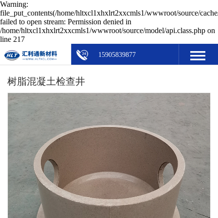
Warning:
file_put_contents(/home/hltxcl1xhxlrt2xxcmls1/wwwroot/source/cache/
failed to open stream: Permission denied in
/home/hltxcl1xhxlrt2xxcmls1/wwwroot/source/model/api.class.php on
line 217
15905839877
树脂混凝土检查井