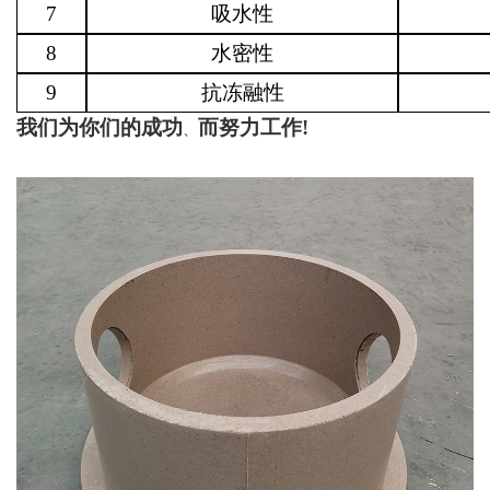
7
吸水性
8
水密性
9
抗冻融性
我们为你们的成功
而努力工作
!
、