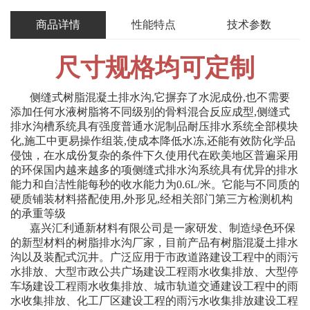
商品详情
性能特点
技术参数
尺寸规格均可定制
侧缝式树脂混凝土排水沟,它摒弃了水泥成份,也不需要
添加任何水液树脂将不同级别的骨料混合反应成型,侧缝式
排水沟槽系统具有强度普通水泥制品耐压排水系统全部模块
化,施工中更易操作组装,使成本降低水冻,还能有效防化学品
侵蚀，在水成份复杂的条件下久使用代在欧美地区普遍采用
的环保国内越来越多的项侧缝式排水沟系统具有优异的排水
能力和自洁性能每秒的收水能力为0.6L/米。它能与不同质的
硬质铺装材料搭配使用,外形见,经相关部门第三方检测机构
的承重等级
嘉兴汇利通新材料有限公司是一家研发、制造绿色环保
的新型材料的树脂排水沟厂家，目前产品有树脂混凝土排水
沟以及装配式沉井。广泛应用于市政道路建设工程中的雨污
水排放、大型市政公共广场建设工程雨水收集排放、大型停
车场建设工程雨水收集排放、城市轨道交通建设工程中的雨
水收集排放、化工厂区建设工程的雨污水收集排放建设工程