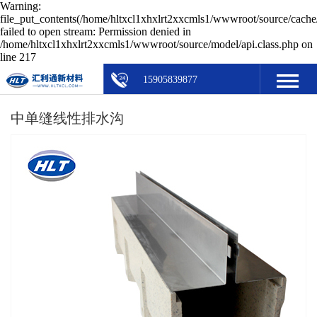
Warning:
file_put_contents(/home/hltxcl1xhxlrt2xxcmls1/wwwroot/source/cache/
failed to open stream: Permission denied in
/home/hltxcl1xhxlrt2xxcmls1/wwwroot/source/model/api.class.php on
line 217
15905839877
中单缝线性排水沟