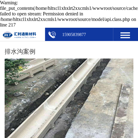
Warning:
file_put_contents(/home/hltxcl1xhxlrt2xxcmls1/wwwroot/source/cache/
failed to open stream: Permission denied in
/home/hltxcl1xhxlrt2xxcmls1/wwwroot/source/model/api.class.php on
line 217
15905839877
排水沟案例